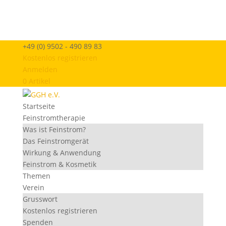
+49 (0) 9502 - 490 89 83
Kostenlos registrieren
Anmelden
0 Artikel
Startseite
Feinstromtherapie
Was ist Feinstrom?
Das Feinstromgerät
Wirkung & Anwendung
Feinstrom & Kosmetik
Themen
Verein
Grusswort
Kostenlos registrieren
Spenden