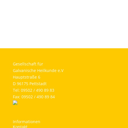
Gesellschaft für
Galvanische Heilkunde e.V
Hauptstraße 6
D 96175 Pettstadt
Tel: 09502 / 490 89 83
Fax: 09502 / 490 89 84
Informationen
Kontakt