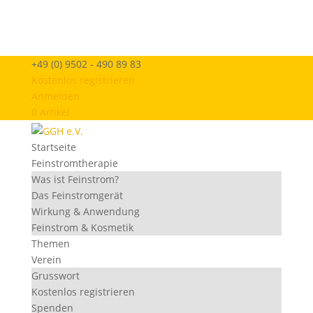
+49 (0) 9502 - 490 89 83
Kostenlos registrieren
Anmelden
0 Artikel
Startseite
Feinstromtherapie
Was ist Feinstrom?
Das Feinstromgerät
Wirkung & Anwendung
Feinstrom & Kosmetik
Themen
Verein
Grusswort
Kostenlos registrieren
Spenden