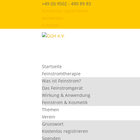
+49 (0) 9502 - 490 89 83
Kostenlos registrieren
Anmelden
0 Artikel
Startseite
Feinstromtherapie
Was ist Feinstrom?
Das Feinstromgerät
Wirkung & Anwendung
Feinstrom & Kosmetik
Themen
Verein
Grusswort
Kostenlos registrieren
Spenden