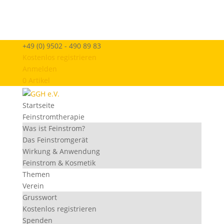
+49 (0) 9502 - 490 89 83
Kostenlos registrieren
Anmelden
0 Artikel
Startseite
Feinstromtherapie
Was ist Feinstrom?
Das Feinstromgerät
Wirkung & Anwendung
Feinstrom & Kosmetik
Themen
Verein
Grusswort
Kostenlos registrieren
Spenden