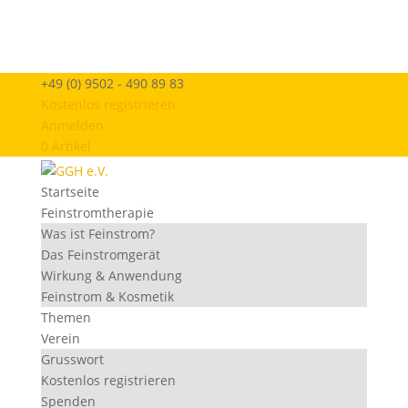
+49 (0) 9502 - 490 89 83
Kostenlos registrieren
Anmelden
0 Artikel
Startseite
Feinstromtherapie
Was ist Feinstrom?
Das Feinstromgerät
Wirkung & Anwendung
Feinstrom & Kosmetik
Themen
Verein
Grusswort
Kostenlos registrieren
Spenden