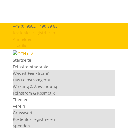
+49 (0) 9502 - 490 89 83
Kostenlos registrieren
Anmelden
0 Artikel
Startseite
Feinstromtherapie
Was ist Feinstrom?
Das Feinstromgerät
Wirkung & Anwendung
Feinstrom & Kosmetik
Themen
Verein
Grusswort
Kostenlos registrieren
Spenden