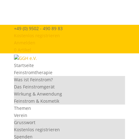
+49 (0) 9502 - 490 89 83
Kostenlos registrieren
Anmelden
0 Artikel
Startseite
Feinstromtherapie
Was ist Feinstrom?
Das Feinstromgerät
Wirkung & Anwendung
Feinstrom & Kosmetik
Themen
Verein
Grusswort
Kostenlos registrieren
Spenden