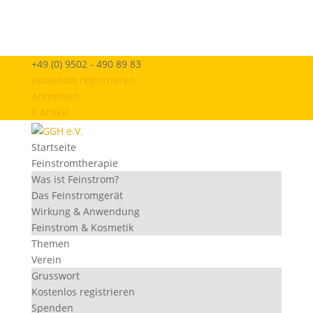
+49 (0) 9502 - 490 89 83
Kostenlos registrieren
Anmelden
0 Artikel
Startseite
Feinstromtherapie
Was ist Feinstrom?
Das Feinstromgerät
Wirkung & Anwendung
Feinstrom & Kosmetik
Themen
Verein
Grusswort
Kostenlos registrieren
Spenden