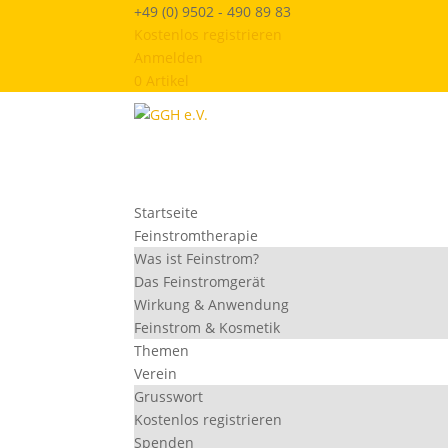
+49 (0) 9502 - 490 89 83
Kostenlos registrieren
Anmelden
0 Artikel
Startseite
Feinstromtherapie
Was ist Feinstrom?
Das Feinstromgerät
Wirkung & Anwendung
Feinstrom & Kosmetik
Themen
Verein
Grusswort
Kostenlos registrieren
Spenden