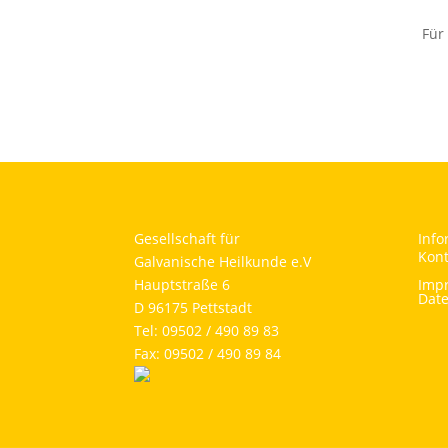
Für
Gesellschaft für
Info
Kont
Galvanische Heilkunde e.V
Hauptstraße 6
Imp
Dat
D 96175 Pettstadt
Tel: 09502 / 490 89 83
Fax: 09502 / 490 89 84